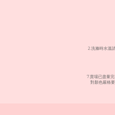
2.洗滌時水溫
7.賣場已盡量
對顏色嚴格要