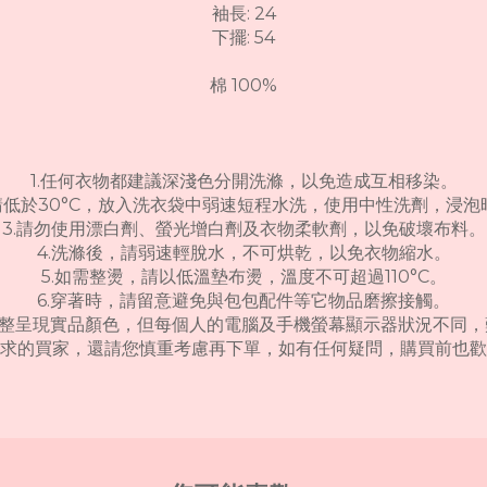
袖長: 24
下擺: 54
棉 100%
1.任何衣物都建議深淺色分開洗滌，以免造成互相移染。
請低於30°C，放入洗衣袋中弱速短程水洗，使用中性洗劑，浸
3.請勿使用漂白劑、螢光增白劑及衣物柔軟劑，以免破壞布料。
4.洗滌後，請弱速輕脫水，不可烘乾，以免衣物縮水。
5.如需整燙，請以低溫墊布燙，溫度不可超過110°C。
6.穿著時，請留意避免與包包配件等它物品磨擦接觸。
完整呈現實品顏色，但每個人的電腦及手機螢幕顯示器狀況不同
求的買家，還請您慎重考慮再下單，如有任何疑問，購買前也歡