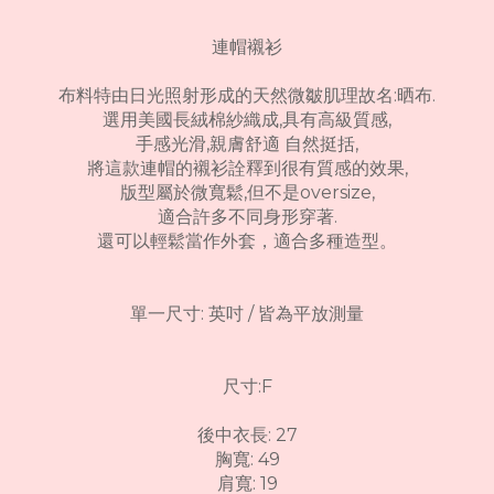
連帽襯衫
布料特由日光照射形成的天然微皺肌理故名:晒布.
選用美國長絨棉紗織成,具有高級質感,
手感光滑,親膚舒適 自然挺括,
將這款連帽的襯衫詮釋到很有質感的效果,
版型屬於微寬鬆,但不是oversize,
適合許多不同身形穿著.
還可以輕鬆當作外套，適合多種造型。
單一尺寸: 英吋 / 皆為平放測量
尺寸:F
後中衣長: 27
胸寬: 49
肩寬: 19