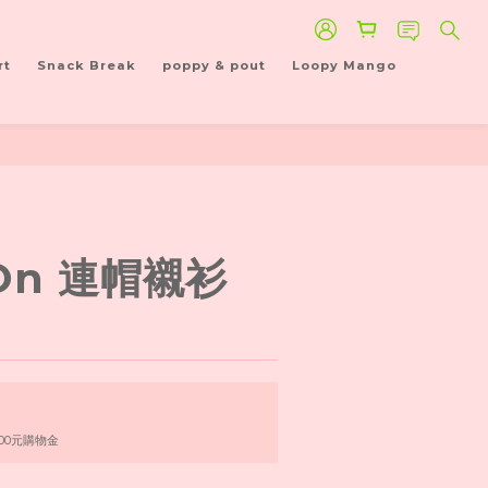
rt
Snack Break
poppy & pout
Loopy Mango
OOn 連帽襯衫
00元購物金