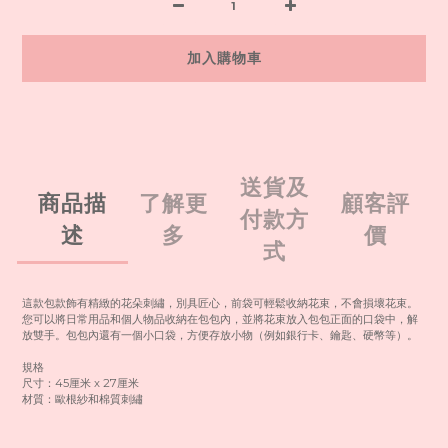
加入購物車
送貨及
商品描
了解更
顧客評
付款方
述
多
價
式
這款包款飾有精緻的花朵刺繡，別具匠心，前袋可輕鬆收納花束，不會損壞花束。
您可以將日常用品和個人物品收納在包包內，並將花束放入包包正面的口袋中，解
放雙手。包包內還有一個小口袋，方便存放小物（例如銀行卡、鑰匙、硬幣等）。
規格
尺寸：45厘米 x 27厘米
材質：歐根紗和棉質刺繡