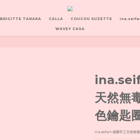
BRIGITTE TANAKA
CALLA
COUCOU SUZETTE
ina.seifa
WAVEY CASA
ina.se
天然無毒 
色鑰匙
ina.seifart 德國手工天然無